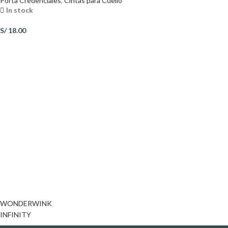
Porta Credenciales
,
Cintas para Cuello
In stock
S/
18.00
WONDERWINK
INFINITY