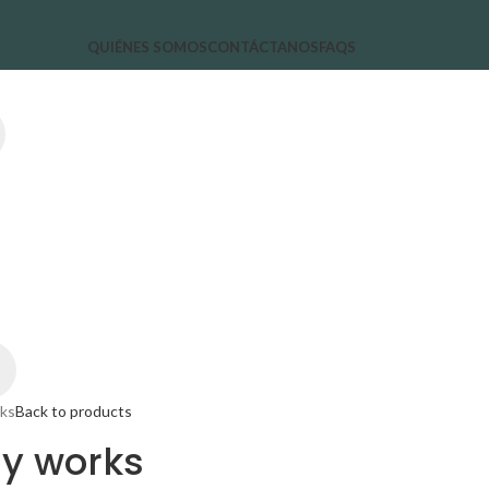
QUIÉNES SOMOS
CONTÁCTANOS
FAQS
rks
Back to products
dy works