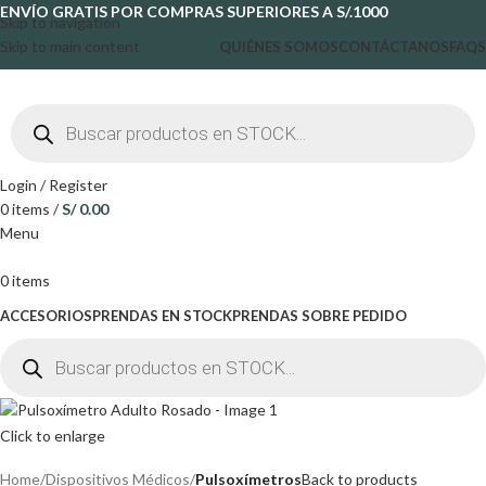
ENVÍO GRATIS POR COMPRAS SUPERIORES A S/.1000
Skip to navigation
Skip to main content
QUIÉNES SOMOS
CONTÁCTANOS
FAQS
Login / Register
0
items
/
S/
0.00
Menu
0
items
ACCESORIOS
PRENDAS EN STOCK
PRENDAS SOBRE PEDIDO
Click to enlarge
Home
Dispositivos Médicos
Pulsoxímetros
Back to products