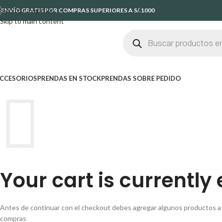
Skip to navigation
ENVÍO GRATIS POR COMPRAS SUPERIORES A S/.1000
Skip to main content
CCESORIOS
PRENDAS EN STOCK
PRENDAS SOBRE PEDIDO
Your cart is currently
Antes de continuar con el checkout debes agregar algunos productos a 
compras