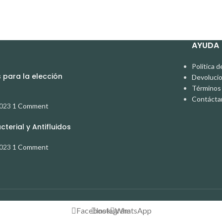
AYUDA
Política d
para la elección
Devoluci
Términos 
Contácta
2023
1 Comment
terial y Antifluidos
2023
1 Comment
Facebook
Instagram
WhatsApp