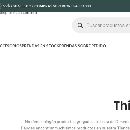
Skip to navigation
ENVÍO GRATIS POR COMPRAS SUPERIORES A S/.1000
Skip to main content
CCESORIOS
PRENDAS EN STOCK
PRENDAS SOBRE PEDIDO
Th
No tienes ningún producto agregado a tu Lista de Deseos
Peudes encontrar muchísimos productos en nuestra Tienda