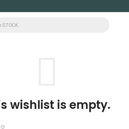
is wishlist is empty.
.
 🙂