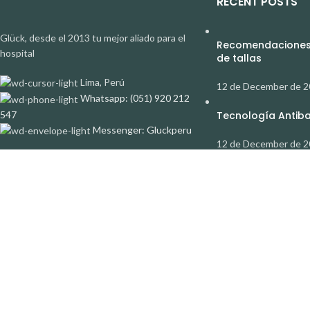
RECENT POSTS
Glück, desde el 2013 tu mejor aliado para el
Recomendaciones 
hospital
de tallas
Lima, Perú
12 de December de 
Whatsapp: (051) 920 212
547
Tecnología Antibac
Messenger: Gluckperu
12 de December de 
GLÜCK PERU
2026 CREADO POR
CORPORACION GLUCK
. PREMIUM E-COMMERCE