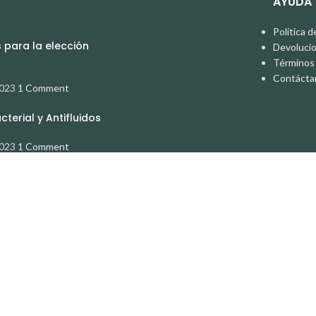
AYUDA
Política d
para la elección
Devoluci
Términos 
Contácta
2023
1 Comment
terial y Antifluidos
2023
1 Comment
Facebook
Instagram
WhatsApp
Shop
Wishlist
Cart