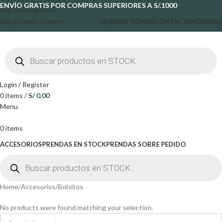
ENVÍO GRATIS POR COMPRAS SUPERIORES A S/.1000
Skip to navigation
Skip to main content
QUIÉNES SOMOS
CONTÁCTANOS
FAQS
Login / Register
0
items
/
S/
0.00
Menu
0
items
ACCESORIOS
PRENDAS EN STOCK
PRENDAS SOBRE PEDIDO
Home
Accesorios
Bolsitos
No products were found matching your selection.