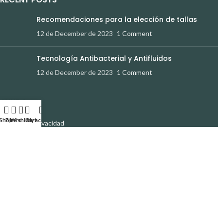
Recomendaciones para la elección de tallas
12 de December de 2023
1 Comment
Tecnología Antibacterial y Antifluidos
12 de December de 2023
1 Comment
AYUDA
Shop
Filters
Wishlist
Cart
My account
Política de Privacidad
Devoluciones y Cambios
Términos y Condiciones
Contáctanos
REDES SOCIALES
Instagram
Facebook