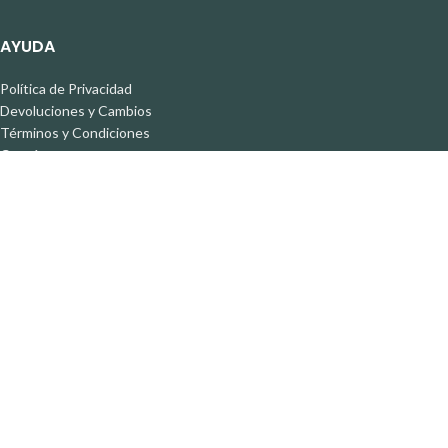
AYUDA
Política de Privacidad
Devoluciones y Cambios
Términos y Condiciones
Contáctanos
REDES SOCIALES
Instagram
Facebook
GLÜCK PERU
2026 CREADO POR
CORPORACION GLUCK
. PREMIUM E-COMMERCE
Facebook
Instagram
WhatsApp
Shop
Filters