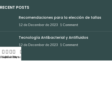
RECENT POSTS
Recomendaciones para la elección de tallas
12 de December de 2023
1 Comment
Tecnología Antibacterial y Antifluidos
12 de December de 2023
1 Comment
Shop
Sidebar
Wishlist
Cart
My account
AYUDA
Política de Privacidad
Devoluciones y Cambios
Términos y Condiciones
Contáctanos
REDES SOCIALES
Instagram