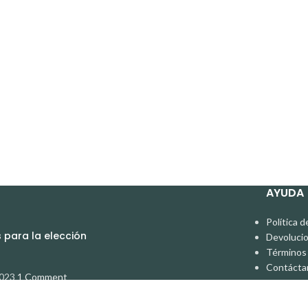
AYUDA
Política d
para la elección
Devoluci
Términos 
Contácta
2023
1 Comment
terial y Antifluidos