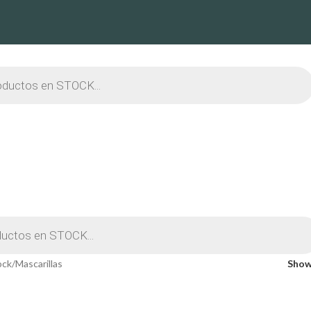
ock
Mascarillas
Sho