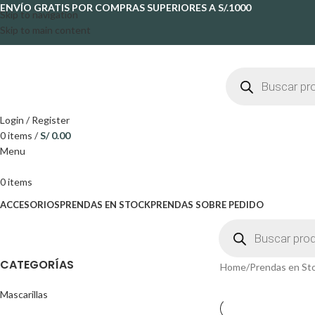
ENVÍO GRATIS POR COMPRAS SUPERIORES A S/.1000
Skip to navigation
Skip to main content
Login / Register
0
items
/
S/
0.00
Menu
0
items
ACCESORIOS
PRENDAS EN STOCK
PRENDAS SOBRE PEDIDO
CATEGORÍAS
Home
Prendas en St
Mascarillas