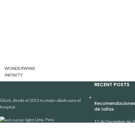
WONDERWINK
INFINITY
RECENT POSTS
Glück, desde el 2013 tu mejor aliado para el
Recomendaciones 
hospital
de tallas
Lima, Perú
12 de December de 
Whatsapp: (051) 920 212
547
Tecnología Antibac