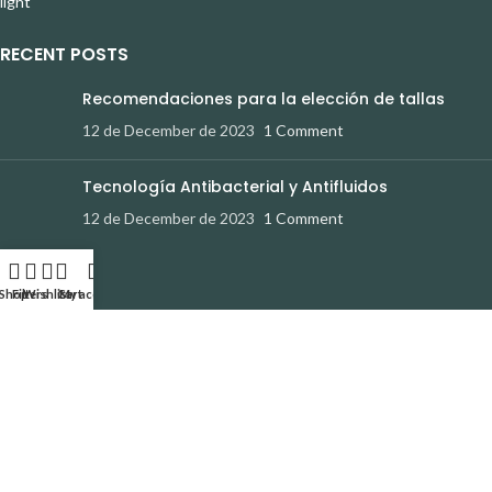
RECENT POSTS
Recomendaciones para la elección de tallas
12 de December de 2023
1 Comment
Tecnología Antibacterial y Antifluidos
12 de December de 2023
1 Comment
AYUDA
Shop
Filters
Wishlist
Cart
My account
Política de Privacidad
Devoluciones y Cambios
Términos y Condiciones
Contáctanos
REDES SOCIALES