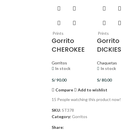
Prints
Prints
Gorrito
Gorrito
CHEROKEE
DICKIES
Gorritos
Chaquetas
In stock
In stock
S/
90.00
S/
80.00
Compare
Add to wishlist
15
People watching this product now!
SKU:
ST378
Category:
Gorritos
Share: