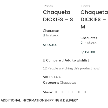
Prints
Prints
Chaqueta
Chaquet
DICKIES – S
DICKIES –
M
Chaquetas
In stock
Chaquetas
In stock
S/
160.00
S/
120.00
Compare
Add to wishlist
12
People watching this product now!
SKU:
ST409
Category:
Chaquetas
Share:
ADDITIONAL INFORMATION
SHIPPING & DELIVERY