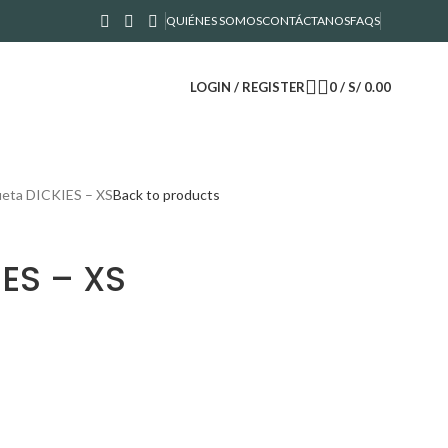
QUIÉNES SOMOS
CONTÁCTANOS
FAQS
LOGIN / REGISTER
0
/
S/
0.00
eta DICKIES – XS
Back to products
ES – XS