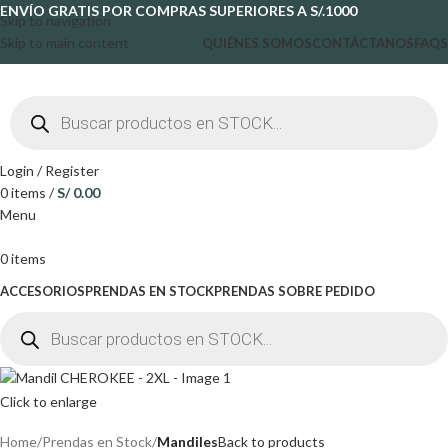
ENVÍO GRATIS POR COMPRAS SUPERIORES A S/.1000
Skip to navigation
Skip to main content
QUIÉNES SOMOS
CONTÁCTANOS
FAQS
Login / Register
0
items
/
S/
0.00
Menu
0
items
ACCESORIOS
PRENDAS EN STOCK
PRENDAS SOBRE PEDIDO
Click to enlarge
Home
Prendas en Stock
Mandiles
Back to products