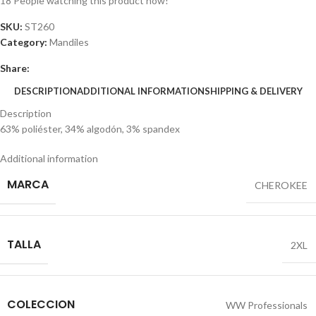
18
People watching this product now!
SKU:
ST260
Category:
Mandiles
Share:
DESCRIPTION
ADDITIONAL INFORMATION
SHIPPING & DELIVERY
Description
63% poliéster, 34% algodón, 3% spandex
Additional information
MARCA
CHEROKEE
TALLA
2XL
COLECCION
WW Professionals