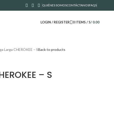
QUIÉNES SOMOS
CONTÁCTANOS
FAQS
LOGIN / REGISTER
0
ITEMS
/
S/
0.00
ga Larga CHEROKEE – S
Back to products
HEROKEE – S