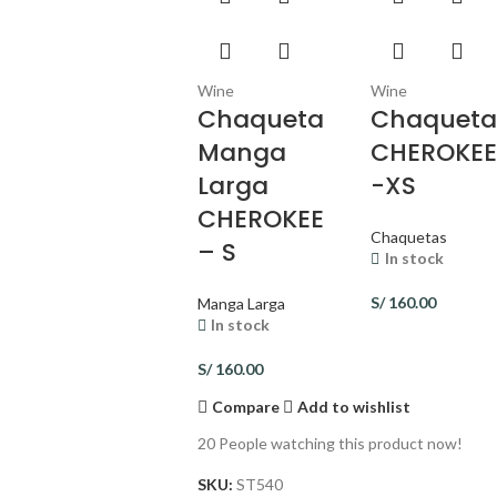
Wine
Wine
Chaqueta
Chaquet
Manga
CHEROKE
Larga
-XS
CHEROKEE
Chaquetas
– S
In stock
S/
160.00
Manga Larga
In stock
S/
160.00
Compare
Add to wishlist
20
People watching this product now!
SKU:
ST540