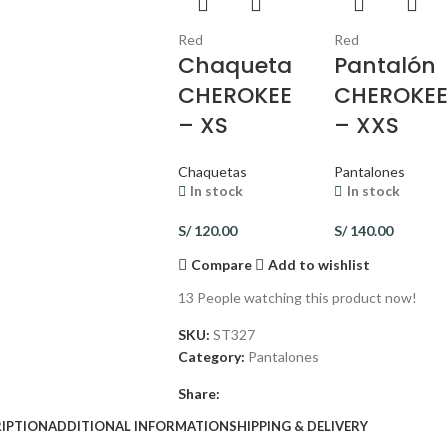
Red
Red
Chaqueta
Pantalón
CHEROKEE
CHEROKE
– XS
– XXS
Chaquetas
Pantalones
In stock
In stock
S/
120.00
S/
140.00
Compare
Add to wishlist
13
People watching this product now!
SKU:
ST327
Category:
Pantalones
Share:
IPTION
ADDITIONAL INFORMATION
SHIPPING & DELIVERY