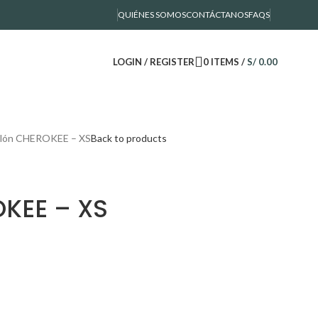
QUIÉNES SOMOS
CONTÁCTANOS
FAQS
LOGIN / REGISTER
0
ITEMS
/
S/
0.00
alón CHEROKEE – XS
Back to products
KEE – XS