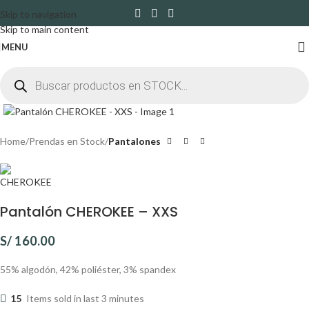
Skip to navigation
Skip to main content
MENU
Click to enlarge
Home
Prendas en Stock
Pantalones
Pantalón CHEROKEE – XXS
S/
160.00
55% algodón, 42% poliéster, 3% spandex
15
Items sold in last 3 minutes