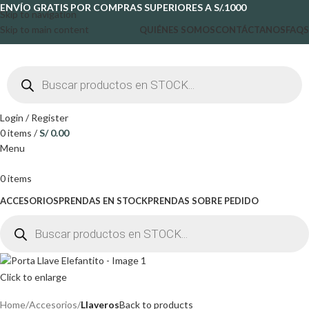
ENVÍO GRATIS POR COMPRAS SUPERIORES A S/.1000
Skip to navigation
Skip to main content
QUIÉNES SOMOS
CONTÁCTANOS
FAQS
Login / Register
0
items
/
S/
0.00
Menu
0
items
ACCESORIOS
PRENDAS EN STOCK
PRENDAS SOBRE PEDIDO
Click to enlarge
Home
Accesorios
Llaveros
Back to products