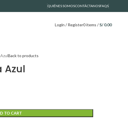
QUIÉNES SOMOS
CONTÁCTANOS
FAQS
Login / Register
0
items
/
S/
0.00
 Azul
Back to products
a Azul
D TO CART