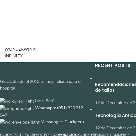
WONDERWINK
INFINITY
RECENT POSTS
Glück, desde el 2013 tu mejor aliado para el
Recomendaciones 
hospital
de tallas
Lima, Perú
12 de December de 
Whatsapp: (051) 920 212
547
Tecnología Antibac
Messenger: Gluckperu
12 de December de 
GLÜCK PERU
2026 CREADO POR
CORPORACION GLUCK
. PREMIUM E-COMMERCE