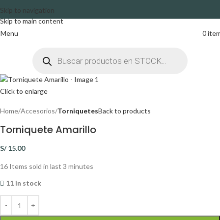
Skip to navigation
Skip to main content
Menu
0
ite
Click to enlarge
Home
Accesorios
Torniquetes
Back to products
Torniquete Amarillo
S/
15.00
16
Items sold in last 3 minutes
11 in stock