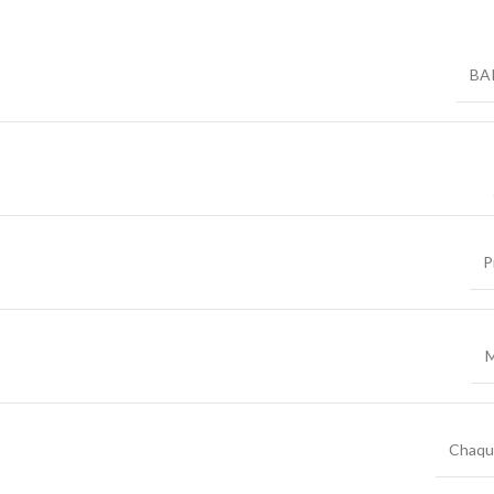
BA
P
M
Chaqu