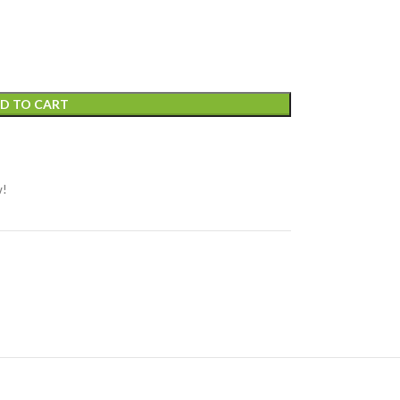
D TO CART
w!