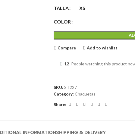
TALLA
XS
COLOR
AD
Compare
Add to wishlist
12
People watching this product no
SKU:
ST227
Category:
Chaquetas
Share:
DITIONAL INFORMATION
SHIPPING & DELIVERY