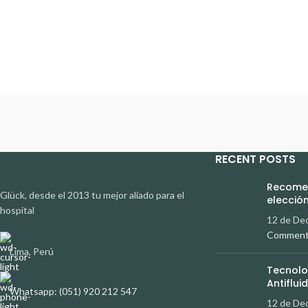
RECENT POSTS
Recomen
Glück, desde el 2013 tu mejor aliado para el
elección
hospital
12 de De
Commen
Lima, Perú
Tecnolo
Antiflui
Whatsapp: (051) 920 212 547
12 de De