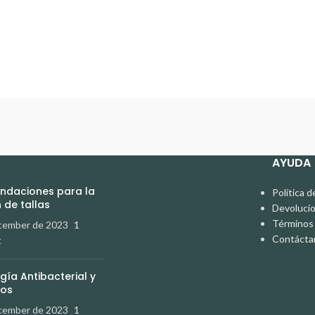
AYUDA
daciones para la
Política d
 de tallas
Devoluci
Términos 
cember de 2023
1
Contácta
t
gía Antibacterial y
dos
cember de 2023
1