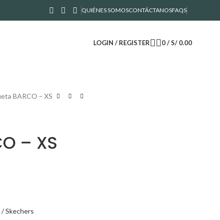
QUIÉNES SOMOS
CONTÁCTANOS
FAQS
LOGIN / REGISTER
0
/
S/
0.00
eta BARCO – XS
O – XS
 / Skechers