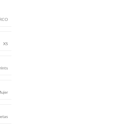
RCO
XS
rints
ujer
etas