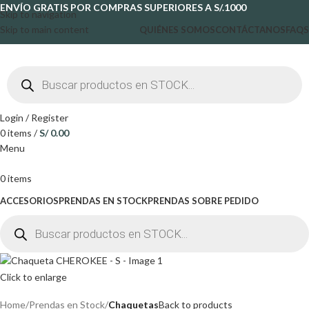
ENVÍO GRATIS POR COMPRAS SUPERIORES A S/.1000
Skip to navigation
Skip to main content
QUIÉNES SOMOS
CONTÁCTANOS
FAQS
Login / Register
0
items
/
S/
0.00
Menu
0
items
ACCESORIOS
PRENDAS EN STOCK
PRENDAS SOBRE PEDIDO
Click to enlarge
Home
Prendas en Stock
Chaquetas
Back to products