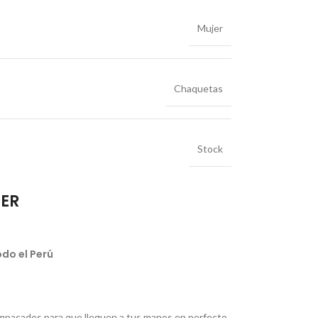
Mujer
Chaquetas
Stock
IER
do el Perú
pacados para que lleguen a tus manos en perfecto