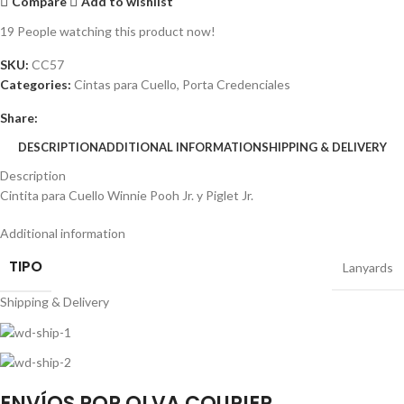
Compare
Add to wishlist
19
People watching this product now!
SKU:
CC57
Categories:
Cintas para Cuello
,
Porta Credenciales
Share:
DESCRIPTION
ADDITIONAL INFORMATION
SHIPPING & DELIVERY
Description
Cintita para Cuello Winnie Pooh Jr. y Piglet Jr.
Additional information
TIPO
Lanyards
Shipping & Delivery
ENVÍOS POR OLVA COURIER