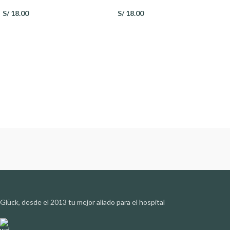
S/
18.00
S/
18.00
Glück, desde el 2013 tu mejor aliado para el hospital