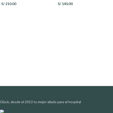
S/
210.00
S/
140.00
Glück, desde el 2013 tu mejor aliado para el hospital