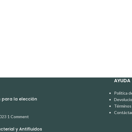
AYUDA
Política d
para la elección
Devoluci
Términos 
Contácta
2023
1 Comment
terial y Antifluidos