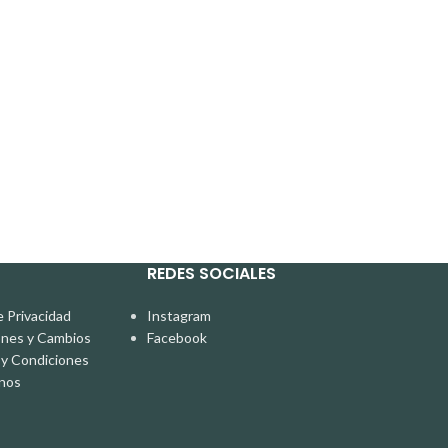
Pantalón
Pantalones
In stock
S/
170.00
REDES SOCIALES
e Privacidad
Instagram
ones y Cambios
Facebook
y Condiciones
nos