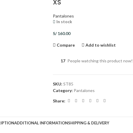
XS
Pantalones
In stock
S/
160.00
Compare
Add to wishlist
17
People watching this product now!
SKU:
ST85
Category:
Pantalones
Share:
IPTION
ADDITIONAL INFORMATION
SHIPPING & DELIVERY