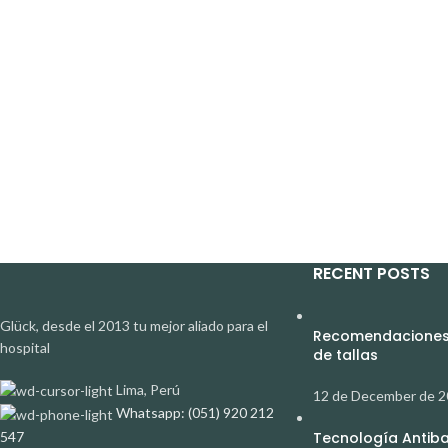
RECENT POSTS
Glück, desde el 2013 tu mejor aliado para el
Recomendaciones 
hospital
de tallas
Lima, Perú
12 de December de 
Whatsapp: (051) 920 212
547
Tecnología Antibac