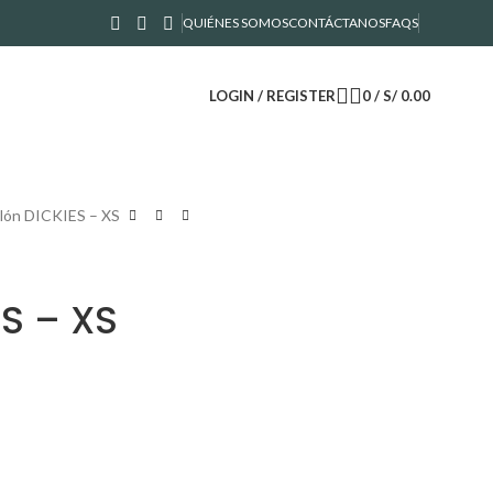
QUIÉNES SOMOS
CONTÁCTANOS
FAQS
LOGIN / REGISTER
0
/
S/
0.00
lón DICKIES – XS
S – XS