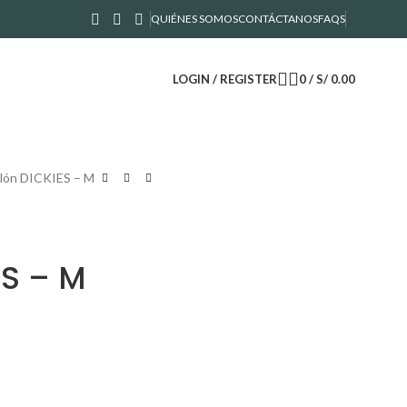
QUIÉNES SOMOS
CONTÁCTANOS
FAQS
LOGIN / REGISTER
0
/
S/
0.00
lón DICKIES – M
ES – M