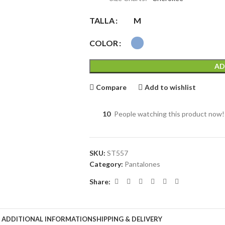
TALLA
M
COLOR
AD
Compare
Add to wishlist
10
People watching this product now!
SKU:
ST557
Category:
Pantalones
Share:
ADDITIONAL INFORMATION
SHIPPING & DELIVERY