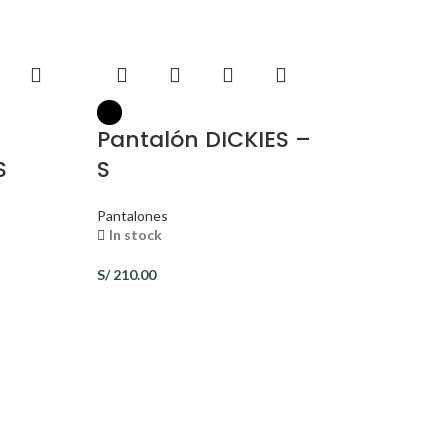
Pantalón DICKIES –
S
S
Pantalones
In stock
S/
210.00
Pantalón
HEARTSOU
Pantalones
In stock