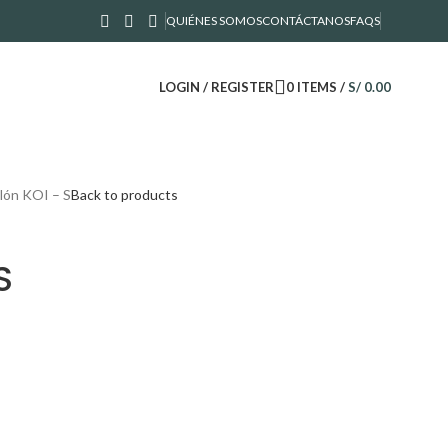
QUIÉNES SOMOS
CONTÁCTANOS
FAQS
LOGIN / REGISTER
0
ITEMS
/
S/
0.00
lón KOI – S
Back to products
S