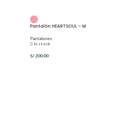
S
Pantalón HEARTSOUL – M
Pantalones
In stock
S/
200.00
Pantalón KOI –
Pantalones
In stock
S/
260.00