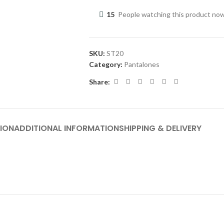
15
People watching this product no
SKU:
ST20
Category:
Pantalones
Share:
ION
ADDITIONAL INFORMATION
SHIPPING & DELIVERY