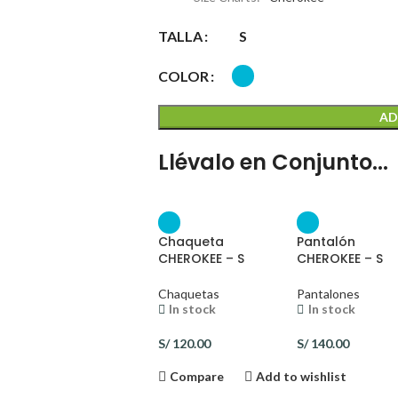
TALLA
S
COLOR
AD
Llévalo en Conjunto...
Chaqueta
Pantalón
CHEROKEE – S
CHEROKEE – S
Chaquetas
Pantalones
In stock
In stock
S/
120.00
S/
140.00
Compare
Add to wishlist