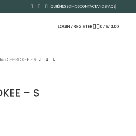
QUIÉNES SOMOS
CONTÁCTANOS
FAQS
LOGIN / REGISTER
0
/
S/
0.00
alón CHEROKEE – S
KEE – S