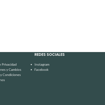
Cuello
In stock
S/
18.00
REDES SOCIALES
e Privacidad
Instagram
ones y Cambios
Facebook
y Condiciones
nos