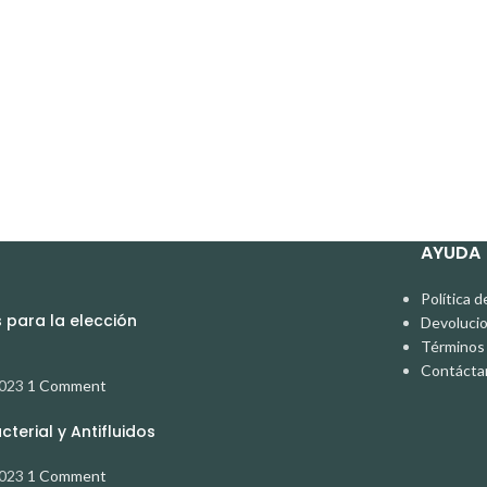
AYUDA
Política d
para la elección
Devoluci
Términos 
Contácta
2023
1 Comment
terial y Antifluidos
2023
1 Comment