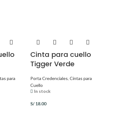
uello
Cinta para cuello
Tigger Verde
tas para
Porta Credenciales
,
Cintas para
Cuello
In stock
S/
18.00
Cinta par
Tinkerbel
Porta Credencial