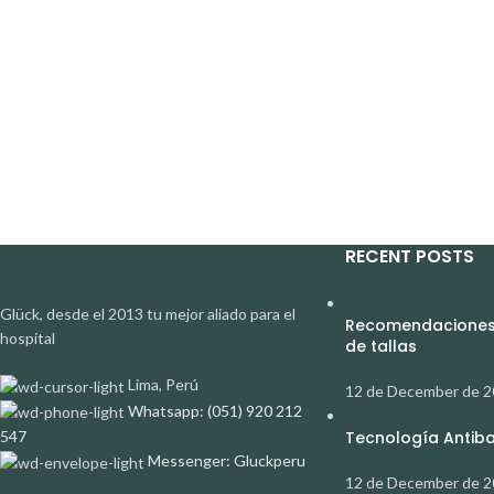
RECENT POSTS
Glück, desde el 2013 tu mejor aliado para el
Recomendaciones 
hospital
de tallas
Lima, Perú
12 de December de 
Whatsapp: (051) 920 212
547
Tecnología Antibac
Messenger: Gluckperu
12 de December de 