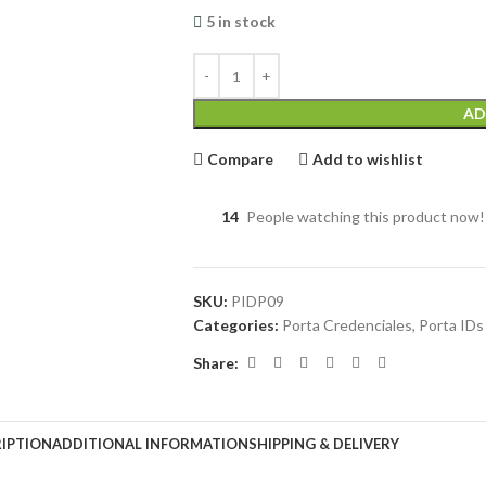
5 in stock
AD
Compare
Add to wishlist
14
People watching this product now!
SKU:
PIDP09
Categories:
Porta Credenciales
,
Porta IDs
Share:
IPTION
ADDITIONAL INFORMATION
SHIPPING & DELIVERY