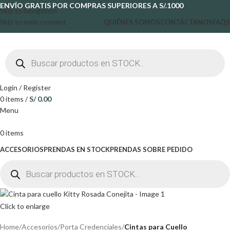
ENVÍO GRATIS POR COMPRAS SUPERIORES A S/.1000
Skip to navigation
Skip to main content
QUIÉNES SOMOS
CONTÁCTANOS
FAQS
Login / Register
0
items
/
S/
0.00
Menu
0
items
ACCESORIOS
PRENDAS EN STOCK
PRENDAS SOBRE PEDIDO
Click to enlarge
Home
Accesorios
Porta Credenciales
Cintas para Cuello