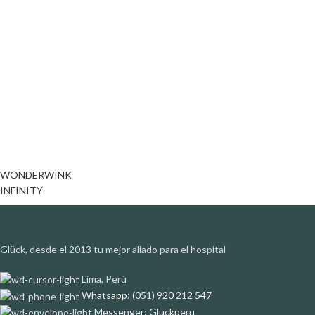
WONDERWINK
INFINITY
Glück, desde el 2013 tu mejor aliado para el hospital
Lima, Perú
Whatsapp: (051) 920 212 547
Messenger: Gluckperu