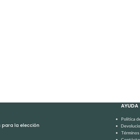
AYUDA
Política d
para la elección
Devoluci
Términos 
Contácta