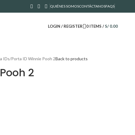
QUIÉNES SOMOS
CONTÁCTANOS
FAQS
LOGIN / REGISTER
0
ITEMS
/
S/
0.00
a IDs
Porta ID Winnie Pooh 2
Back to products
 Pooh 2