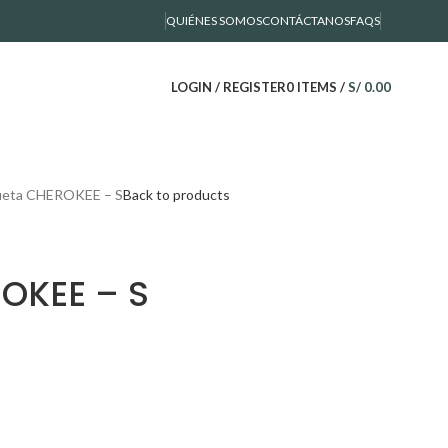
QUIÉNES SOMOS
CONTÁCTANOS
FAQS
LOGIN / REGISTER
0
ITEMS
/
S/
0.00
eta CHEROKEE – S
Back to products
OKEE – S