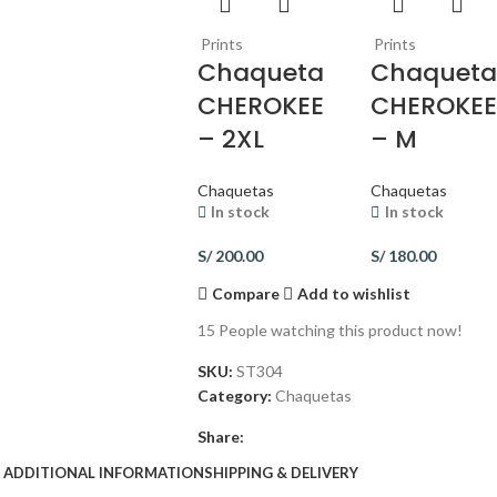
Prints
Prints
Chaqueta
Chaquet
CHEROKEE
CHEROKE
– 2XL
– M
Chaquetas
Chaquetas
In stock
In stock
S/
200.00
S/
180.00
Compare
Add to wishlist
15
People watching this product now!
SKU:
ST304
Category:
Chaquetas
Share:
ADDITIONAL INFORMATION
SHIPPING & DELIVERY