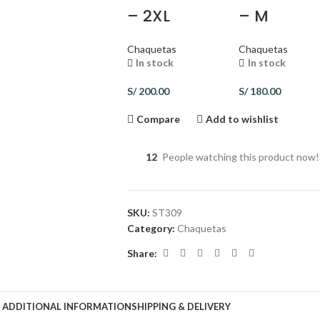
– 2XL
– M
Chaquetas
Chaquetas
In stock
In stock
S/
200.00
S/
180.00
Compare
Add to wishlist
12
People watching this product now!
SKU:
ST309
Category:
Chaquetas
Share:
ADDITIONAL INFORMATION
SHIPPING & DELIVERY