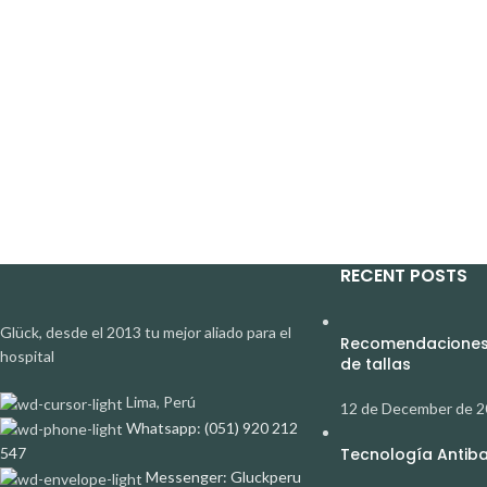
RECENT POSTS
Glück, desde el 2013 tu mejor aliado para el
Recomendaciones 
hospital
de tallas
Lima, Perú
12 de December de 
Whatsapp: (051) 920 212
547
Tecnología Antibac
Messenger: Gluckperu