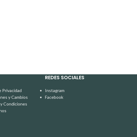
Chaquetas
In stock
S/
170.00
REDES SOCIALES
e Privacidad
Instagram
ones y Cambios
Facebook
y Condiciones
nos