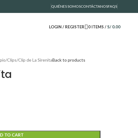
QUIÉNES SOMOS
CONTÁCTANOS
FAQS
LOGIN / REGISTER
0
ITEMS
/
S/
0.00
pio
Clips
Clip de La Sirenita
Back to products
ita
D TO CART