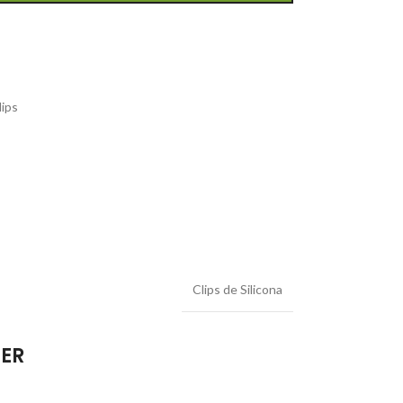
lips
Clips de Silicona
IER