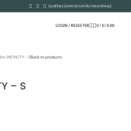
QUIÉNES SOMOS
CONTÁCTANOS
FAQS
LOGIN / REGISTER
0
/
S/
0.00
lón INFINITY – S
Back to products
TY – S