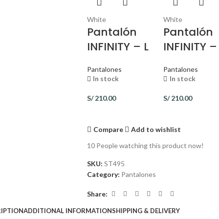
White
White
Pantalón
Pantalón
INFINITY – L
INFINITY –
Pantalones
Pantalones
In stock
In stock
S/
210.00
S/
210.00
Compare
Add to wishlist
10
People watching this product now!
SKU:
ST495
Category:
Pantalones
Share:
IPTION
ADDITIONAL INFORMATION
SHIPPING & DELIVERY