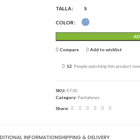
TALLA
S
COLOR
AD
Compare
Add to wishlist
12
People watching this product no
SKU:
ST30
Category:
Pantalones
Share:
DITIONAL INFORMATION
SHIPPING & DELIVERY