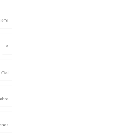
KOI
S
Ciel
mbre
ones