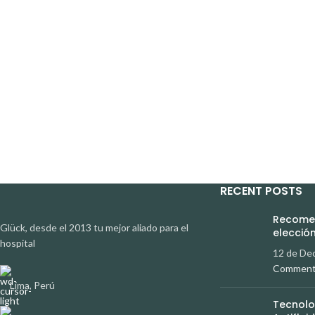
RECENT POSTS
Recomen
Glück, desde el 2013 tu mejor aliado para el
elección
hospital
12 de De
Commen
Lima, Perú
Tecnolo