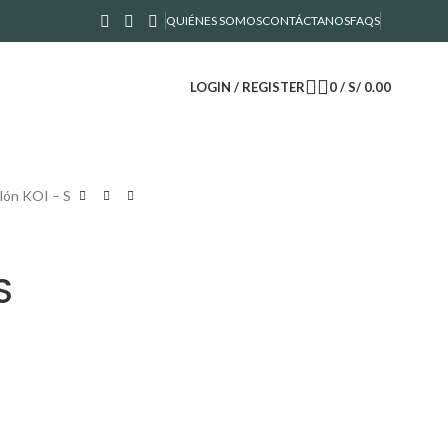
QUIÉNES SOMOS
CONTÁCTANOS
FAQS
LOGIN / REGISTER
0
/
S/
0.00
lón KOI – S
S