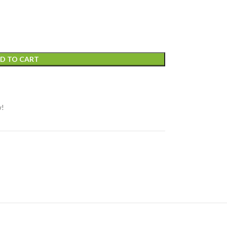
D TO CART
w!