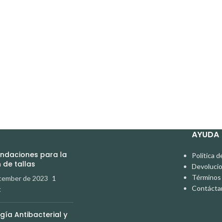
AYUDA
daciones para la
Política d
 de tallas
Devoluci
Términos 
cember de 2023
1
Contácta
t
gía Antibacterial y