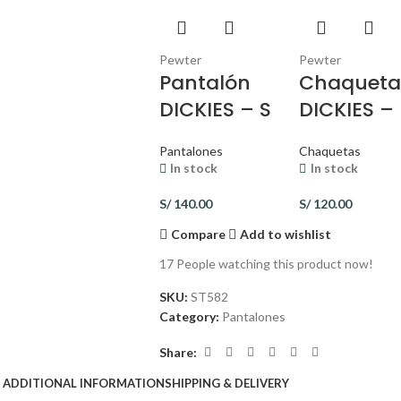
Pewter
Pewter
Pantalón
Chaquet
DICKIES – S
DICKIES – 
Pantalones
Chaquetas
In stock
In stock
S/
140.00
S/
120.00
Compare
Add to wishlist
17
People watching this product now!
SKU:
ST582
Category:
Pantalones
Share:
ADDITIONAL INFORMATION
SHIPPING & DELIVERY