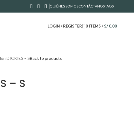
QUIÉNES SOMOS
CONTÁCTANOS
FAQS
LOGIN / REGISTER
0
ITEMS
/
S/
0.00
lón DICKIES – S
Back to products
S – S