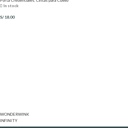
Porta Credenciales
,
Cintas para Cuello
In stock
S/
18.00
WONDERWINK
INFINITY