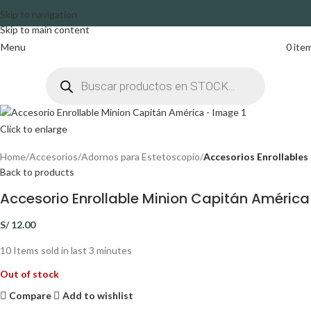
Skip to navigation
Skip to main content
Menu
0
ite
Click to enlarge
Home
Accesorios
Adornos para Estetoscopio
Accesorios Enrollables
Back to products
Accesorio Enrollable Minion Capitán América
S/
12.00
10
Items sold in last 3 minutes
Out of stock
Compare
Add to wishlist