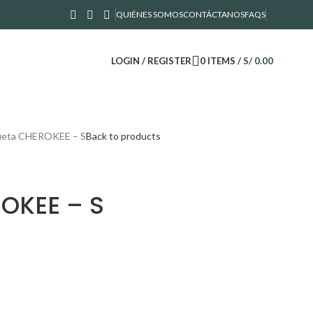
QUIÉNES SOMOS
CONTÁCTANOS
FAQS
LOGIN / REGISTER
0
ITEMS
/
S/
0.00
eta CHEROKEE – S
Back to products
OKEE – S