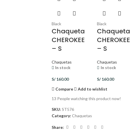
Black
Black
Chaqueta
Chaquet
CHEROKEE
CHEROKE
– S
– S
Chaquetas
Chaquetas
In stock
In stock
S/
160.00
S/
160.00
Compare
Add to wishlist
13
People watching this product now!
SKU:
ST576
Category:
Chaquetas
Share: