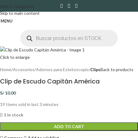
Skip to navigation
Skip to main content
MENU
Click to enlarge
Home
Accesorios
Adornos para Estetoscopio
Clips
Back to products
Clip de Escudo Capitán América
S/
10.00
19
Items sold in last 3 minutes
1 in stock
ADD TO CART
Compare
Add to wishlist