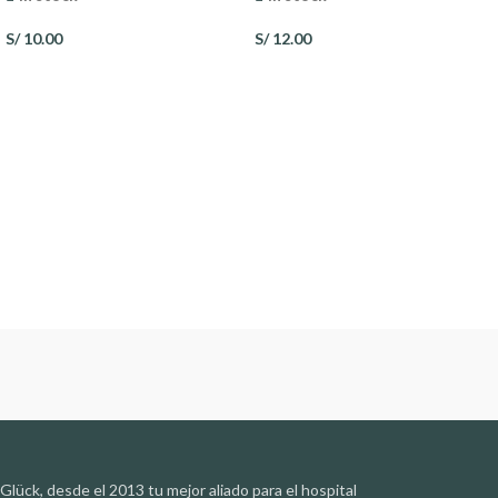
S/
10.00
S/
12.00
Glück, desde el 2013 tu mejor aliado para el hospital