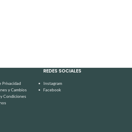
Adornos para Es
In stock
S/
10.00
REDES SOCIALES
e Privacidad
Instagram
ones y Cambios
Facebook
y Condiciones
nos