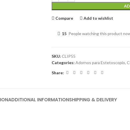
AD
Compare
Add to wishlist
15
People watching this product no
SKU:
CLIP55
Categories:
Adornos para Estetoscopio
,
C
Share:
ION
ADDITIONAL INFORMATION
SHIPPING & DELIVERY