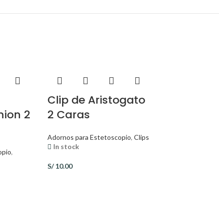
Clip de Aristogato
nion 2
2 Caras
Adornos para Estetoscopio
,
Clips
In stock
opio
,
S/
10.00
Clip de M
Wasowski