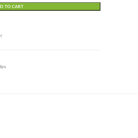
D TO CART
w!
lips