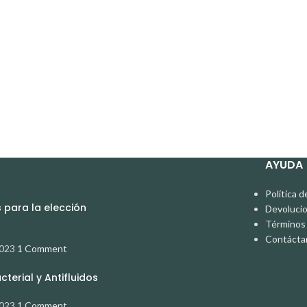
AYUDA
Política d
para la elección
Devoluci
Términos 
Contácta
2023
1 Comment
terial y Antifluidos
2023
1 Comment