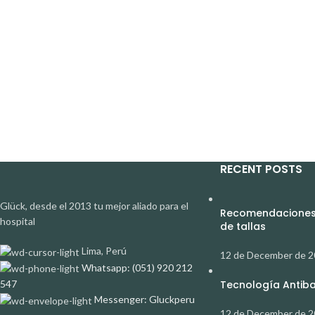
RECENT POSTS
Glück, desde el 2013 tu mejor aliado para el
Recomendaciones 
hospital
de tallas
Lima, Perú
12 de December de 
Whatsapp: (051) 920 212
547
Tecnología Antibac
Messenger: Gluckperu
12 de December de 