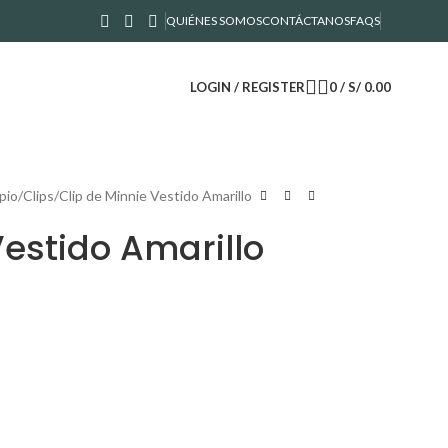
QUIÉNES SOMOS
CONTÁCTANOS
FAQS
LOGIN / REGISTER
0
/
S/
0.00
pio
Clips
Clip de Minnie Vestido Amarillo
Vestido Amarillo