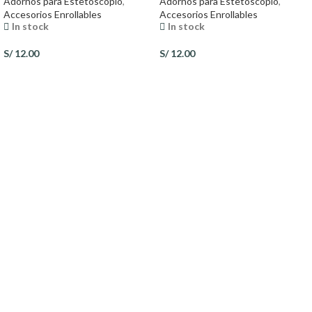
Adornos para Estetoscopio
,
Adornos para Estetoscopio
,
Accesorios Enrollables
Accesorios Enrollables
In stock
In stock
S/
12.00
S/
12.00