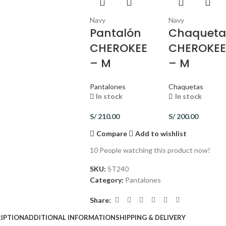
Navy
Navy
Pantalón
Chaquet
CHEROKEE
CHEROKE
– M
– M
Pantalones
Chaquetas
In stock
In stock
S/
210.00
S/
200.00
Compare
Add to wishlist
10
People watching this product now!
SKU:
ST240
Category:
Pantalones
Share:
IPTION
ADDITIONAL INFORMATION
SHIPPING & DELIVERY