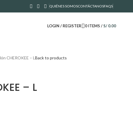
QUIÉNES SOMOS
CONTÁCTANOS
FAQS
LOGIN / REGISTER
0
ITEMS
/
S/
0.00
lón CHEROKEE – L
Back to products
KEE – L