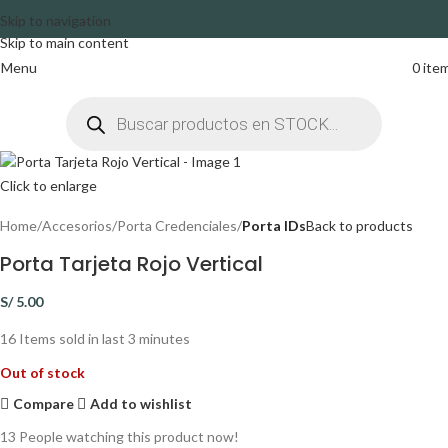
Skip to navigation
Skip to main content
Menu
0
ite
Click to enlarge
Home
Accesorios
Porta Credenciales
Porta IDs
Back to products
Porta Tarjeta Rojo Vertical
S/
5.00
16
Items sold in last 3 minutes
Out of stock
Compare
Add to wishlist
13
People watching this product now!